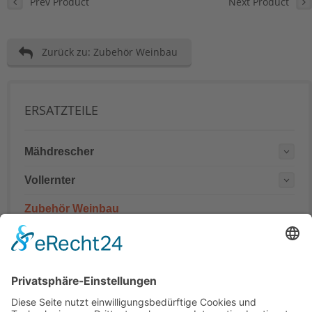
Prev Product
Next Product
Zurück zu: Zubehör Weinbau
ERSATZTEILE
Mähdrescher
Vollernter
Zubehör Weinbau
Mähdrescher Ersatzteile teilweise mit originalen
Teilenummern
Hinweis: