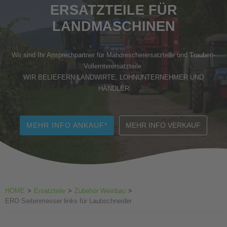
ERSATZTEILE FÜR
Zubehör Weinbau
LANDMASCHINEN
Wir sind Ihr Ansprechpartner für Mähdrescherersatzteile und Trauben-
Vollernterersatzteile.
WIR BELIEFERN LANDWIRTE, LOHNUNTERNEHMER UND
HÄNDLER
MEHR INFO ANKAUF*
MEHR INFO VERKAUF
HOME
>
Ersatzteile
>
Zubehör Weinbau
>
ERO Seitenmesser links für Laubschneider