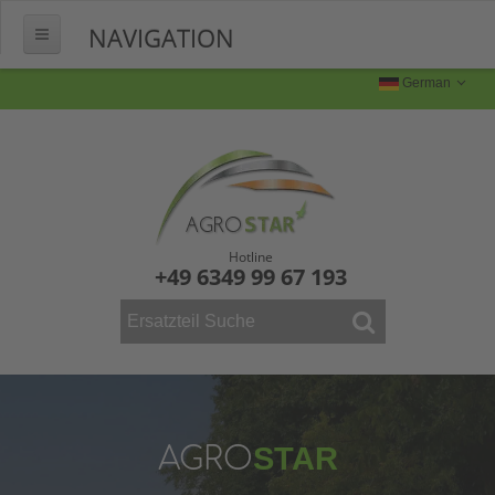
NAVIGATION
HOME
German
ÜBER UNS
FERTIGUNG
Produktion
Produktbilder
Hotline
+49 6349 99 67 193
FAQ
KONTAKT
WEINBAU
ERSATZTEILE
Mähdrescher
AGRO
STAR
Vollernter