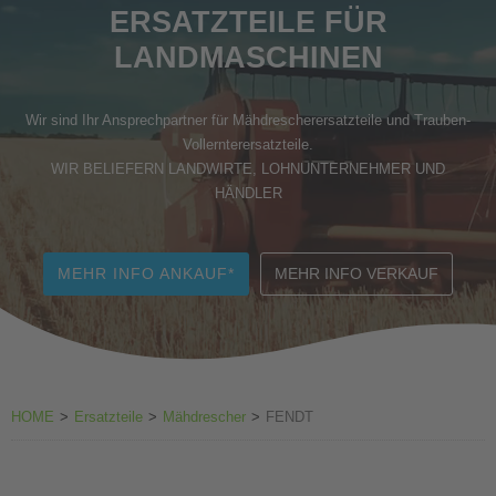
ERSATZTEILE FÜR
Zubehör Weinbau
LANDMASCHINEN
Wir sind Ihr Ansprechpartner für Mähdrescherersatzteile und Trauben-
Vollernterersatzteile.
WIR BELIEFERN LANDWIRTE, LOHNUNTERNEHMER UND
HÄNDLER
MEHR INFO ANKAUF*
MEHR INFO VERKAUF
HOME
>
Ersatzteile
>
Mähdrescher
>
FENDT