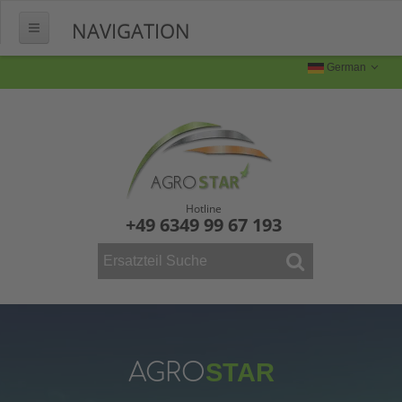
NAVIGATION
HOME
German
ÜBER UNS
FERTIGUNG
Produktion
Produktbilder
Hotline
+49 6349 99 67 193
FAQ
KONTAKT
WEINBAU
ERSATZTEILE
Mähdrescher
AGRO
STAR
Vollernter