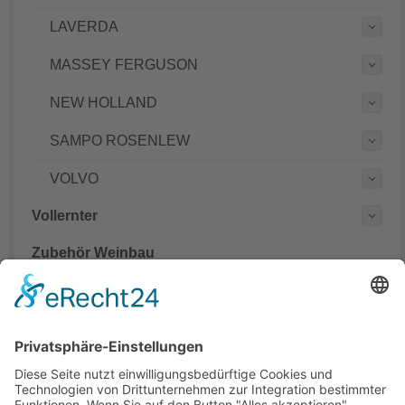
LAVERDA
MASSEY FERGUSON
NEW HOLLAND
SAMPO ROSENLEW
VOLVO
Vollernter
Zubehör Weinbau
Mähdrescher Ersatzteile teilweise mit originalen
Teilenummern
Hinweis:
Es handelt sich um Teile in Erstausrüsterqualität nicht aber