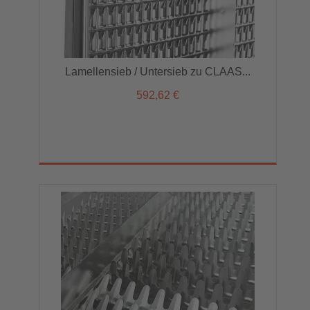
Lamellensieb / Untersieb zu CLAAS...
592,62 €