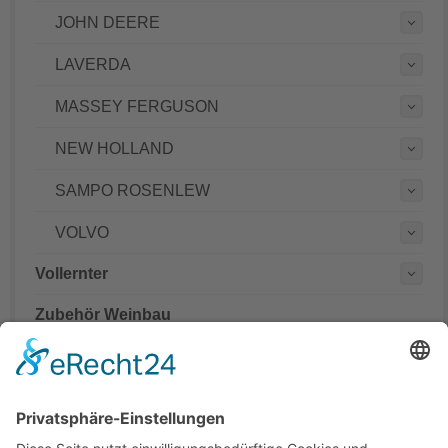
JOHN DEERE
LAVERDA
MASSEY FERGUSON
NEW HOLLAND
SAMPO ROSENLEW
VOLVO
Vollernter
Zubehör Weinbau
Mähdrescher Ersatzteile teilweise mit originalen
Teilenummern