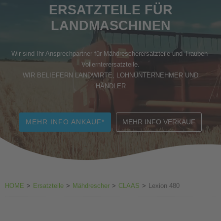
ERSATZTEILE FÜR
Zubehör Weinbau
LANDMASCHINEN
Wir sind Ihr Ansprechpartner für Mähdrescherersatzteile und Trauben-
Vollernterersatzteile.
WIR BELIEFERN LANDWIRTE, LOHNUNTERNEHMER UND
HÄNDLER
MEHR INFO ANKAUF*
MEHR INFO VERKAUF
HOME
>
Ersatzteile
>
Mähdrescher
>
CLAAS
>
Lexion 480