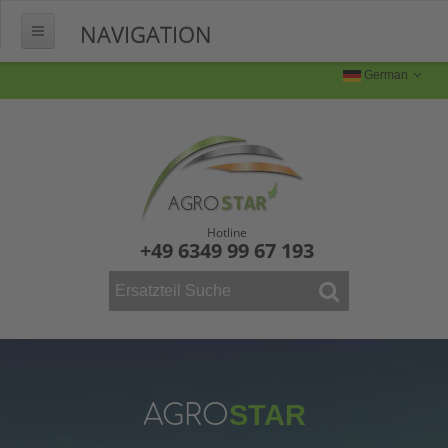
NAVIGATION
HOME
German
ÜBER UNS
FERTIGUNG
Produktion
Produktbilder
Hotline
+49 6349 99 67 193
FAQ
KONTAKT
WEINBAU
ERSATZTEILE
Mähdrescher
AGRO
STAR
Vollernter