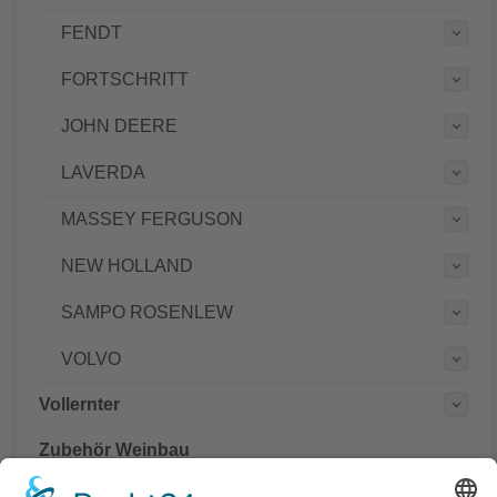
FENDT
FORTSCHRITT
JOHN DEERE
LAVERDA
MASSEY FERGUSON
NEW HOLLAND
SAMPO ROSENLEW
VOLVO
Vollernter
Zubehör Weinbau