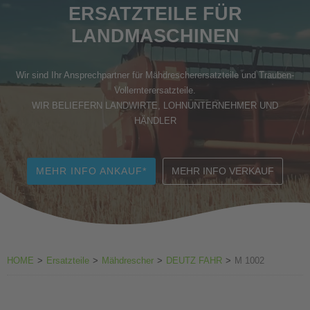
ERSATZTEILE FÜR
Zubehör Weinbau
LANDMASCHINEN
Wir sind Ihr Ansprechpartner für Mähdrescherersatzteile und Trauben-
Vollernterersatzteile.
WIR BELIEFERN LANDWIRTE, LOHNUNTERNEHMER UND
HÄNDLER
MEHR INFO ANKAUF*
MEHR INFO VERKAUF
HOME
>
Ersatzteile
>
Mähdrescher
>
DEUTZ FAHR
>
M 1002