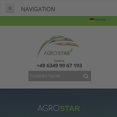
NAVIGATION
HOME
German
ÜBER UNS
FERTIGUNG
Produktion
Produktbilder
Hotline
+49 6349 99 67 193
FAQ
KONTAKT
WEINBAU
ERSATZTEILE
Mähdrescher
AGRO
STAR
Vollernter