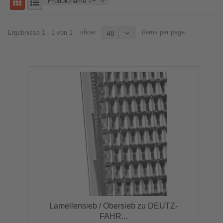
Produktname -/+
show:
items per page
Ergebnisse 1 - 1 von 1
48
Lamellensieb / Obersieb zu DEUTZ-
FAHR...