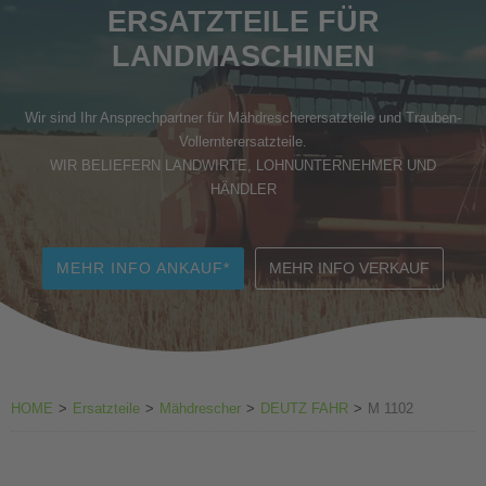
ERSATZTEILE FÜR
Zubehör Weinbau
LANDMASCHINEN
Wir sind Ihr Ansprechpartner für Mähdrescherersatzteile und Trauben-
Vollernterersatzteile.
WIR BELIEFERN LANDWIRTE, LOHNUNTERNEHMER UND
HÄNDLER
MEHR INFO ANKAUF*
MEHR INFO VERKAUF
HOME
>
Ersatzteile
>
Mähdrescher
>
DEUTZ FAHR
>
M 1102