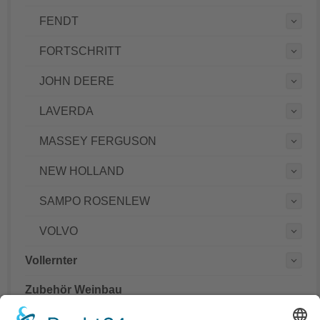
FENDT
FORTSCHRITT
JOHN DEERE
LAVERDA
MASSEY FERGUSON
NEW HOLLAND
SAMPO ROSENLEW
VOLVO
Vollernter
Zubehör Weinbau