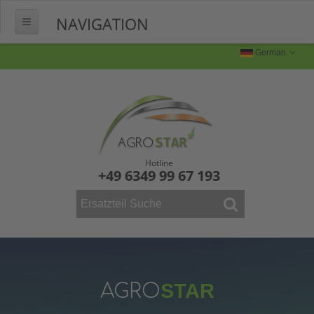
NAVIGATION
HOME
German
ÜBER UNS
FERTIGUNG
Produktion
Produktbilder
Hotline
+49 6349 99 67 193
FAQ
KONTAKT
WEINBAU
ERSATZTEILE
Mähdrescher
AGRO
STAR
Vollernter