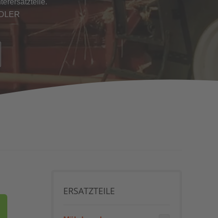
erersatzteile.
NDLER
ERSATZTEILE