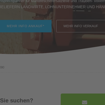
Ansprechpartner für Mähdrescherersatzteile und Trauben- Vollernt
BELIEFERN LANDWIRTE, LOHNUNTERNEHMER UND HÄ
MEHR INFO ANKAUF*
MEHR INFO VERKAUF
090
 Sie suchen?