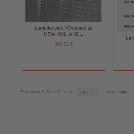
Lamellensieb / Obersieb zu
NEW HOLLAND...
Lamellensieb / Obersieb zu
Lam
Lam
NEW HOLLAND...
891,31 €
891,31 €
show:
items per page
Ergebnisse 1 - 5 von 5
48