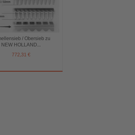
ellensieb / Obersieb zu
ellensieb / Obersieb zu
NEW HOLLAND...
NEW HOLLAND...
772,31 €
772,31 €