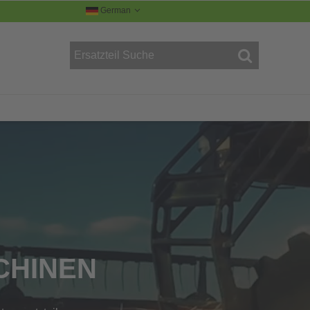
German
R
CHINEN