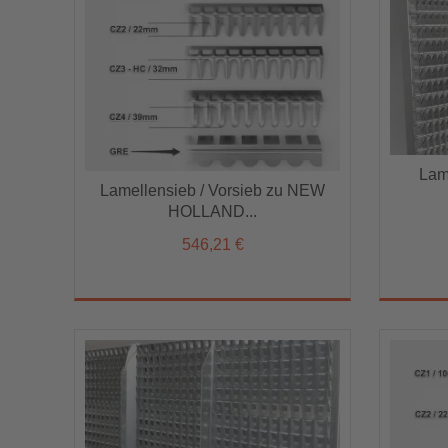
Lame
Lamellensieb / Vorsieb zu NEW
Lam
Lamellensieb / Vorsieb zu NEW
HOLLAND...
HOLLAND...
546,21 €
546,21 €