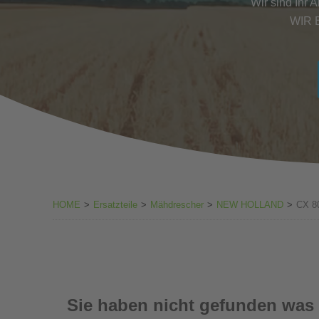
Wir sind Ihr 
WIR 
HOME
>
Ersatzteile
>
Mähdrescher
>
NEW HOLLAND
>
CX 8
Sie haben nicht gefunden was