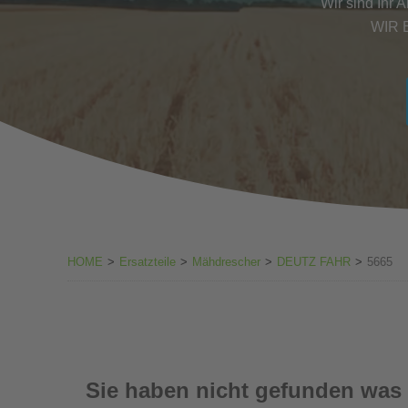
Wir sind Ihr 
WIR 
HOME
>
Ersatzteile
>
Mähdrescher
>
DEUTZ FAHR
>
5665
Sie haben nicht gefunden was