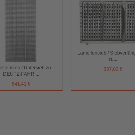
Lamellensieb / Siebverlän
ellensieb / Untersieb zu
Lamellensieb / Siebverlängeru
zu...
DEUTZ-FAHR ...
zu...
llensieb / Untersieb zu
307,02 €
641,41 €
307,02 €
DEUTZ-FAHR ...
641,41 €