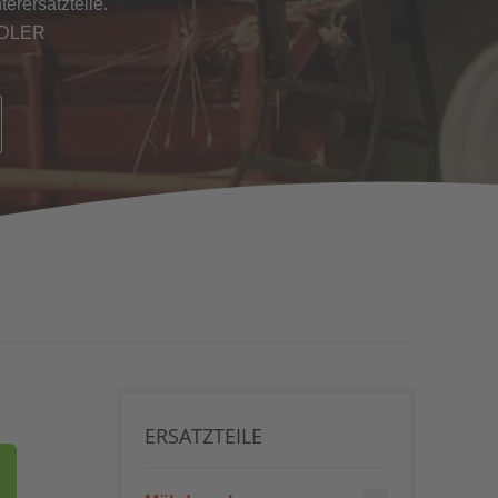
erersatzteile.
NDLER
ERSATZTEILE