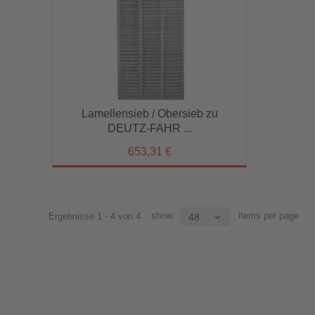
Lamellensieb / Obersieb zu
DEUTZ-FAHR ...
Lamellensieb / Obersieb zu
653,31 €
DEUTZ-FAHR ...
653,31 €
show:
items per page
Ergebnisse 1 - 4 von 4
48