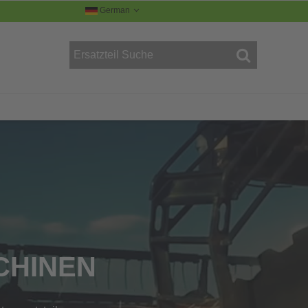
German
R
CHINEN