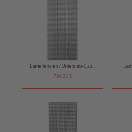
Lamellensieb / Untersieb-1 zu...
Lam
784,21 €
Lamellensieb / Untersieb-1 zu...
Lame
784,21 €