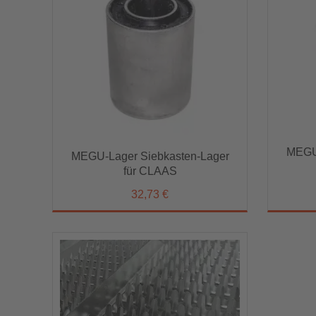
MEGU
MEGU-Lager Siebkasten-Lager
MEGU-
MEGU-Lager Siebkasten-Lager
für CLAAS
für CLAAS
32,73 €
32,73 €