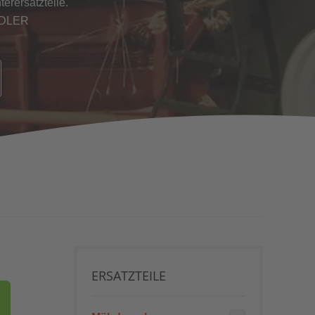
erersatzteile.
NDLER
ERSATZTEILE