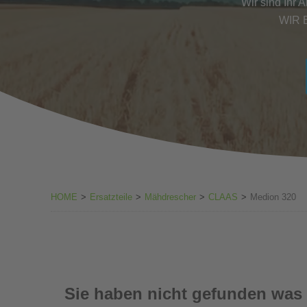
Wir sind Ihr 
WIR 
HOME
>
Ersatzteile
>
Mähdrescher
>
CLAAS
>
Medion 320
Sie haben nicht gefunden was