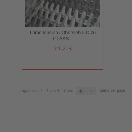
Lamellensieb / Obersieb 3-D zu
Lamellensieb / Obersieb 3-D zu
CLAAS...
CLAAS...
546,21 €
546,21 €
show:
items per page
Ergebnisse 1 - 4 von 4
48