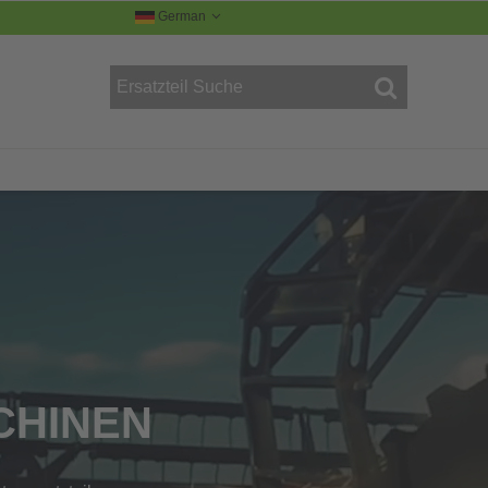
German
R
CHINEN