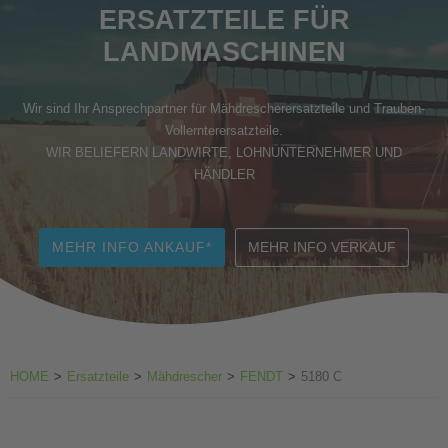
ERSATZTEILE FÜR
Zubehör Weinbau
LANDMASCHINEN
Wir sind Ihr Ansprechpartner für Mähdrescherersatzteile und Trauben-
Vollernterersatzteile.
WIR BELIEFERN LANDWIRTE, LOHNUNTERNEHMER UND
HÄNDLER
MEHR INFO ANKAUF*
MEHR INFO VERKAUF
HOME
>
Ersatzteile
>
Mähdrescher
>
FENDT
>
5180 C