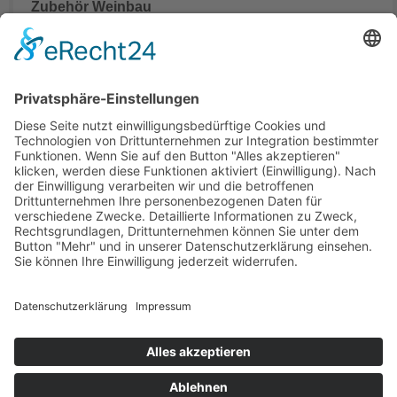
Zubehör Weinbau
Mähdrescher Ersatzteile teilweise mit originalen
Teilenummern
Hinweis:
Es handelt sich um Teile in Erstausrüsterqualität nicht aber
um Originalteile. Die originalen Teilenummern OEM und
Markennamen dienen lediglich der leichteren Zuordnung der
Mähdrescher Ersatzteile.
Office
Quick Contact
Information