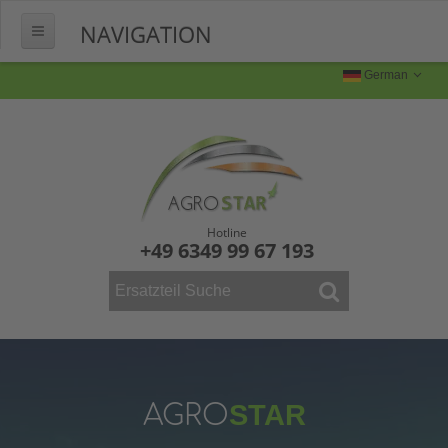
NAVIGATION
HOME
German
ÜBER UNS
FERTIGUNG
Produktion
Produktbilder
Hotline
+49 6349 99 67 193
FAQ
KONTAKT
WEINBAU
ERSATZTEILE
Mähdrescher
AGRO
STAR
Vollernter