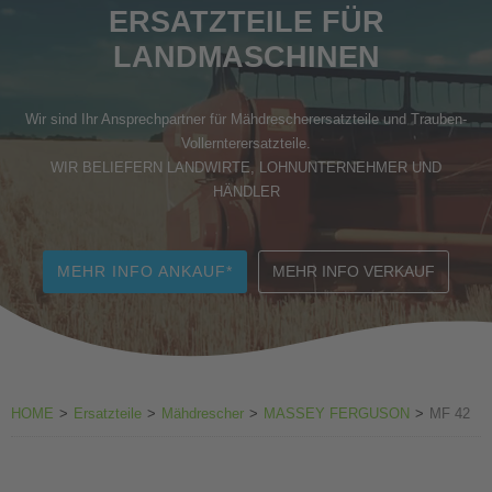
ERSATZTEILE FÜR
Zubehör Weinbau
LANDMASCHINEN
Wir sind Ihr Ansprechpartner für Mähdrescherersatzteile und Trauben-
Vollernterersatzteile.
WIR BELIEFERN LANDWIRTE, LOHNUNTERNEHMER UND
HÄNDLER
MEHR INFO ANKAUF*
MEHR INFO VERKAUF
HOME
>
Ersatzteile
>
Mähdrescher
>
MASSEY FERGUSON
>
MF 42