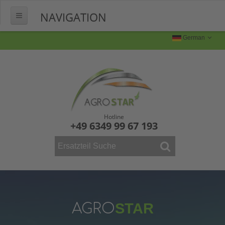
NAVIGATION
HOME
German
ÜBER UNS
FERTIGUNG
Produktion
Produktbilder
Hotline
+49 6349 99 67 193
FAQ
KONTAKT
WEINBAU
ERSATZTEILE
Mähdrescher
AGRO
STAR
Vollernter