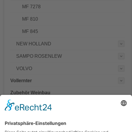
MF 7278
MF 810
MF 845
NEW HOLLAND
SAMPO ROSENLEW
VOLVO
Vollernter
Zubehör Weinbau
Mähdrescher Ersatzteile teilweise mit originalen
Teilenummern