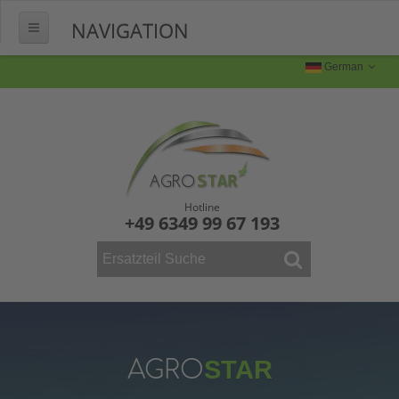
NAVIGATION
HOME
German
ÜBER UNS
FERTIGUNG
Produktion
Produktbilder
Hotline
+49 6349 99 67 193
FAQ
KONTAKT
WEINBAU
ERSATZTEILE
Mähdrescher
AGRO
STAR
Vollernter