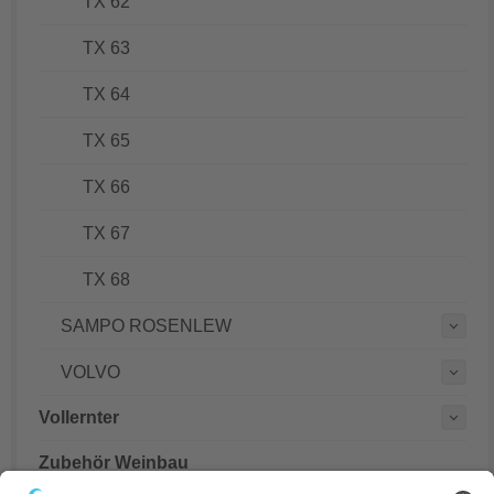
TX 62
TX 63
TX 64
TX 65
TX 66
TX 67
TX 68
SAMPO ROSENLEW
VOLVO
Vollernter
Zubehör Weinbau