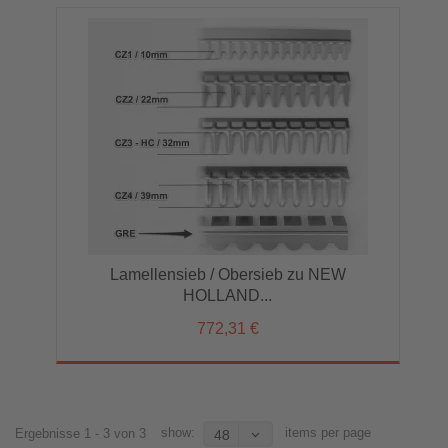
Lamellensieb / Obersieb zu NEW
HOLLAND...
772,31 €
show:
items per page
Ergebnisse 1 - 3 von 3
48