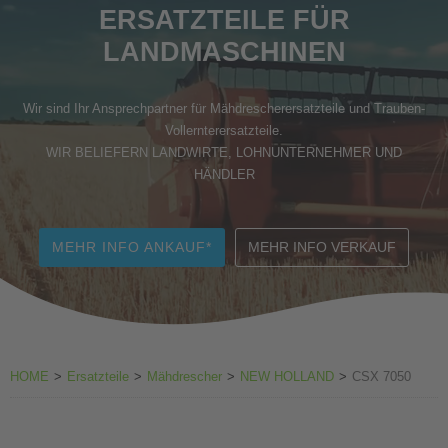
ERSATZTEILE FÜR
Zubehör Weinbau
LANDMASCHINEN
Wir sind Ihr Ansprechpartner für Mähdrescherersatzteile und Trauben-
Vollernterersatzteile.
WIR BELIEFERN LANDWIRTE, LOHNUNTERNEHMER UND
HÄNDLER
MEHR INFO ANKAUF*
MEHR INFO VERKAUF
HOME
>
Ersatzteile
>
Mähdrescher
>
NEW HOLLAND
>
CSX 7050