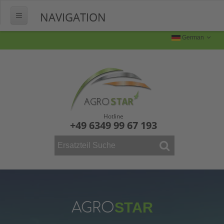
NAVIGATION
HOME
German
ÜBER UNS
FERTIGUNG
Produktion
Produktbilder
Hotline
+49 6349 99 67 193
FAQ
KONTAKT
WEINBAU
ERSATZTEILE
Mähdrescher
AGRO
STAR
Vollernter