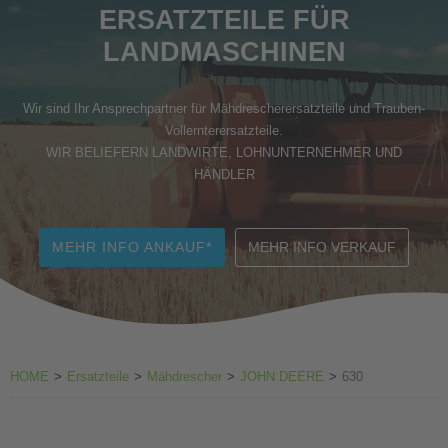
ERSATZTEILE FÜR
Zubehör Weinbau
LANDMASCHINEN
Wir sind Ihr Ansprechpartner für Mähdrescherersatzteile und Trauben-
Vollernterersatzteile.
WIR BELIEFERN LANDWIRTE, LOHNUNTERNEHMER UND
HÄNDLER
MEHR INFO ANKAUF*
MEHR INFO VERKAUF
HOME
>
Ersatzteile
>
Mähdrescher
>
JOHN DEERE
>
630