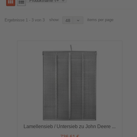
Produktname -/+
show:
items per page
Ergebnisse 1 - 3 von 3
48
Lamellensieb / Untersieb zu John Deere ...
736,61 €