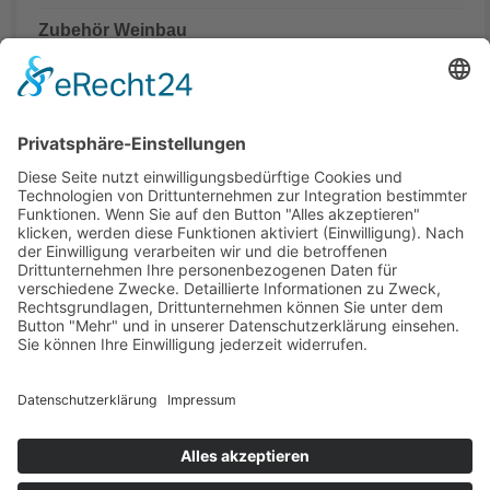
Zubehör Weinbau
Mähdrescher Ersatzteile teilweise mit originalen
Teilenummern
Hinweis:
Es handelt sich um Teile in Erstausrüsterqualität nicht aber
um Originalteile. Die originalen Teilenummern OEM und
Markennamen dienen lediglich der leichteren Zuordnung der
Mähdrescher Ersatzteile.
Office
Quick Contact
Information