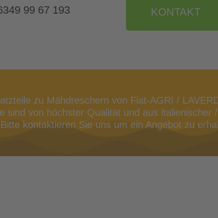
9 6349 99 67 193
KONTAKT
satzteile zu Mähdreschern von Fiat-AGRI / LAVER
 sind von höchster Qualität und aus italienischer /
Bitte kontaktieren Sie uns um ein Angebot zu erhal