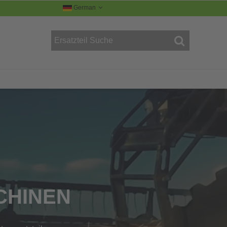
German
R
CHINEN