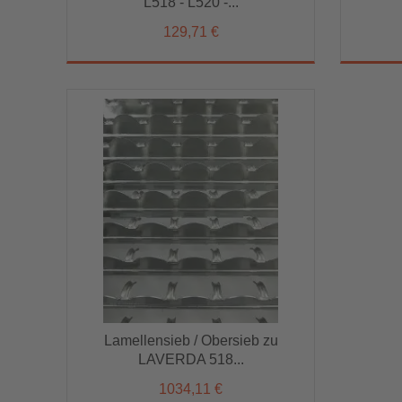
L518 - L520 -...
129,71 €
129,71 €
Lamellensieb / Obersieb zu
LAVERDA 518...
Lamellensieb / Obersieb zu
1034,11 €
LAVERDA 518...
1034,11 €