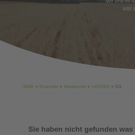
Wir sind Ihr 
WIR 
HOME
>
Ersatzteile
>
Mähdrescher
>
LAVERDA
>
524
Sie haben nicht gefunden was