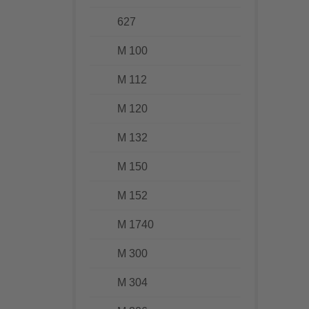
627
M 100
M 112
M 120
M 132
M 150
M 152
M 1740
M 300
M 304