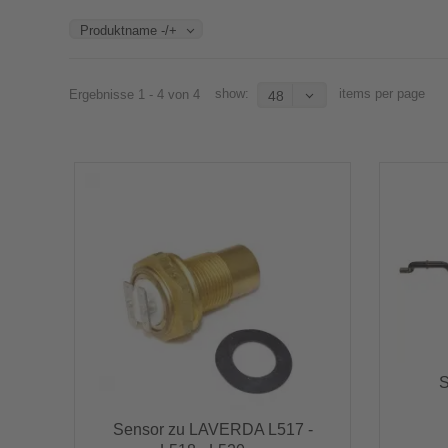
Produktname -/+
show:
items per page
Ergebnisse 1 - 4 von 4
48
S
Sensor zu LAVERDA L517 -
Sensor zu LAVERDA L517 -
L518 - L520 -...