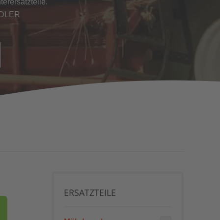
erersatzteile.
NDLER
ERSATZTEILE