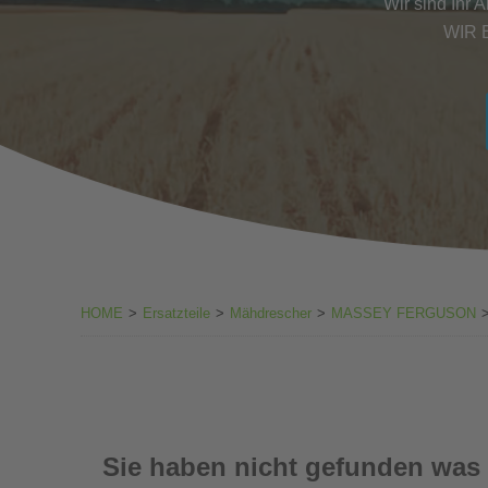
Wir sind Ihr 
WIR 
HOME
>
Ersatzteile
>
Mähdrescher
>
MASSEY FERGUSON
Sie haben nicht gefunden was