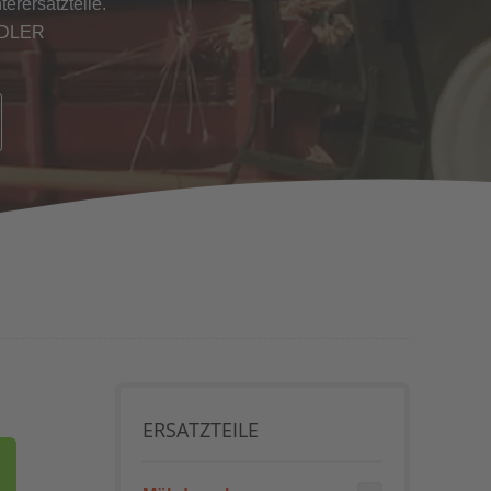
erersatzteile.
NDLER
ERSATZTEILE