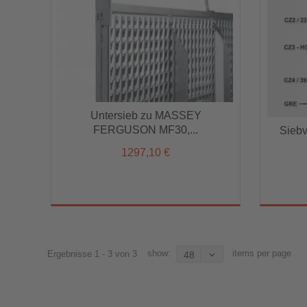
Untersieb zu MASSEY
Untersieb zu MASSEY
FERGUSON MF30,...
Sieb
FERGUSON MF30,...
Sieb
1297,10 €
1297,10 €
show:
items per page
Ergebnisse 1 - 3 von 3
48