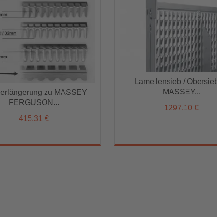
Lamellensieb / Obersieb zu
Lamellensieb / Obersie
MASSEY...
verlängerung zu MASSEY
MASSEY...
verlängerung zu MASSEY
1297,10 €
FERGUSON...
FERGUSON...
1297,10 €
415,31 €
415,31 €