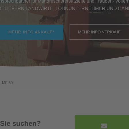
Ansprechpartner für Mähdrescherersatzteile und Trauben- Vollernt
BELIEFERN LANDWIRTE, LOHNUNTERNEHMER UND HÄ
MEHR INFO ANKAUF*
MEHR INFO VERKAUF
>
MF 30
 Sie suchen?