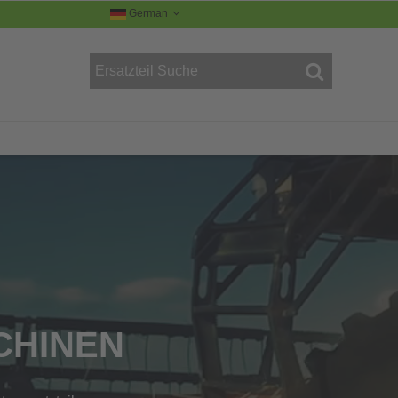
German
R
CHINEN