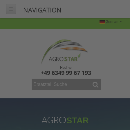
NAVIGATION
HOME
German
ÜBER UNS
FERTIGUNG
Produktion
Produktbilder
Hotline
+49 6349 99 67 193
FAQ
KONTAKT
WEINBAU
ERSATZTEILE
Mähdrescher
AGRO
STAR
Vollernter