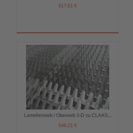
617,61 €
Lamellensieb / Obersieb 3-D zu CLAAS...
546,21 €