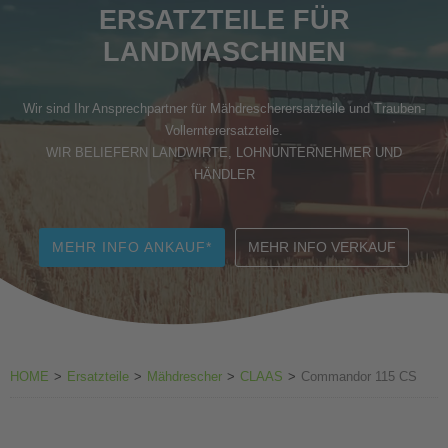
ERSATZTEILE FÜR
Zubehör Weinbau
LANDMASCHINEN
Wir sind Ihr Ansprechpartner für Mähdrescherersatzteile und Trauben-
Vollernterersatzteile.
WIR BELIEFERN LANDWIRTE, LOHNUNTERNEHMER UND
HÄNDLER
MEHR INFO ANKAUF*
MEHR INFO VERKAUF
HOME
>
Ersatzteile
>
Mähdrescher
>
CLAAS
>
Commandor 115 CS