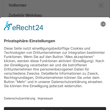
Vollernter
Zubehör Weinbau
Mähdrescher Ersatzteile teilweise mit originalen
Teilenummern
Hinweis:
Es handelt sich um Teile in Erstausrüsterqualität nicht aber
um Originalteile. Die originalen Teilenummern OEM und
Markennamen dienen lediglich der leichteren Zuordnung der
Mähdrescher Ersatzteile.
Office
Quick Contact