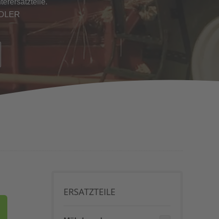
erersatzteile.
NDLER
ERSATZTEILE