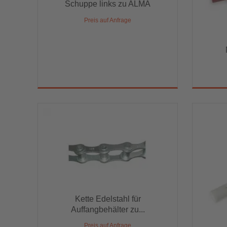
Schuppe links zu ALMA
Schuppe links zu ALMA
Preis auf Anfrage
Preis auf Anfrage
Kette Edelstahl für
Kette Edelstahl für
Auffangbehälter zu...
Auffangbehälter zu...
Preis auf Anfrage
Preis auf Anfrage