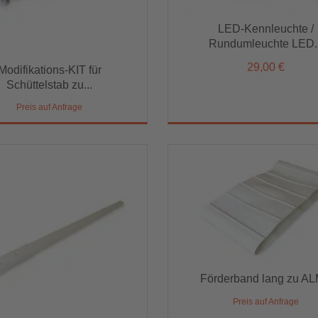
Modifikations-KIT für
Schüttelstab zu...
LED-Kennleuchte /
LED-Kennleuchte /
Rundumleuchte LED...
Preis auf Anfrage
Rundumleuchte LED..
29,00 €
29,00 €
Modifikations-KIT für
Schüttelstab zu...
Preis auf Anfrage
Förderband lang zu A
Förderband lang zu ALMA
Preis auf Anfrage
Preis auf Anfrage