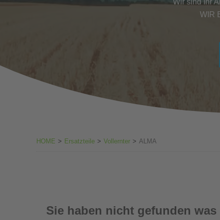
Wir sind Ihr 
WIR 
HOME
>
Ersatzteile
>
Vollernter
>
ALMA
Sie haben nicht gefunden was