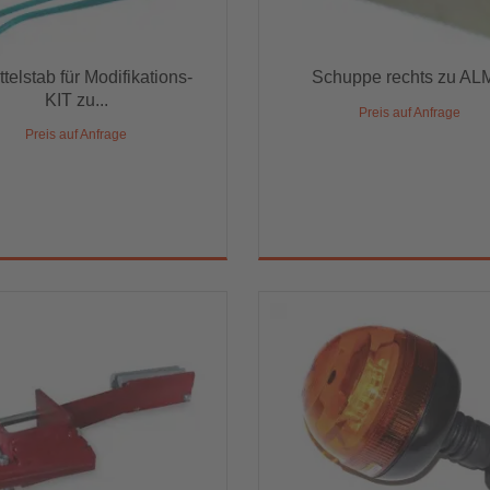
telstab für Modifikations-
Schuppe rechts zu AL
ttelstab für Modifikations-
Schuppe rechts zu ALMA
KIT zu...
KIT zu...
Preis auf Anfrage
Preis auf Anfrage
Preis auf Anfrage
Preis auf Anfrage