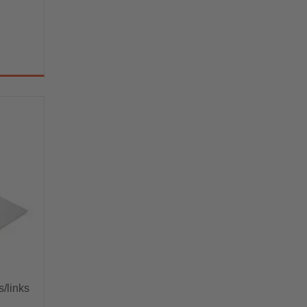
ks
/links