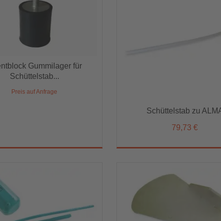
entblock Gummilager für
entblock Gummilager für
Schüttelstab...
Schüttelstab...
Preis auf Anfrage
Preis auf Anfrage
Schüttelstab zu ALMA
Schüttelstab zu ALM
79,73 €
79,73 €