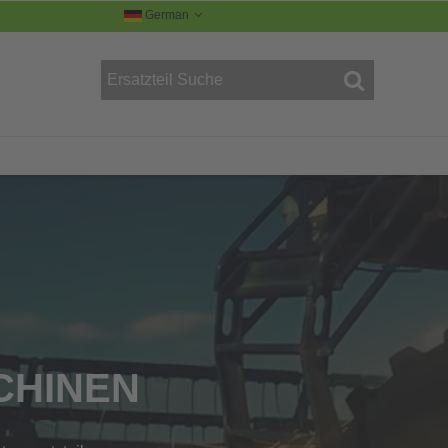
German
R
CHINEN