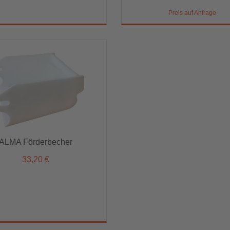
Preis auf Anfrage
Preis auf Anfrage
ALMA Förderbecher
ALMA Förderbecher
33,20 €
33,20 €