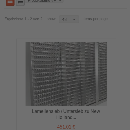
Produktname -/+
show:
items per page
Ergebnisse 1 - 2 von 2
48
Lamellensieb / Untersieb zu New
Holland...
451,01 €