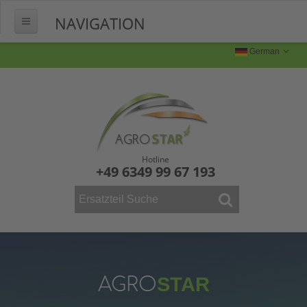
NAVIGATION
HOME
German
ÜBER UNS
FERTIGUNG
Produktion
Produktbilder
Hotline
+49 6349 99 67 193
FAQ
KONTAKT
WEINBAU
ERSATZTEILE
Mähdrescher
AGRO
STAR
Vollernter