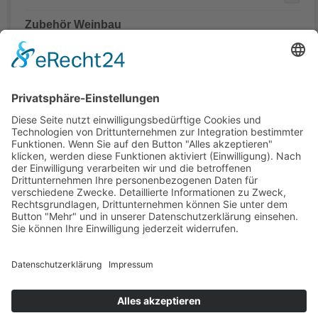
Zubehör Weinbau
Mähdrescher Ersatzteile teilweise mit originalen
Teilenummern
Hinweis:
Es handelt sich um Teile in Erstausrüsterqualität nicht aber
um Originalteile. Die originalen Teilenummern OEM und
Markennamen dienen lediglich der leichteren Zuordnung der
Mähdrescher Ersatzteile.
Office
Quick Contact
Information