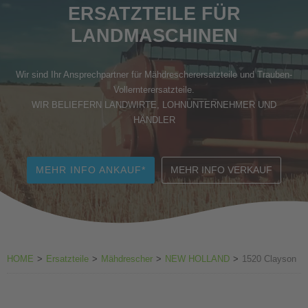
ERSATZTEILE FÜR
Zubehör Weinbau
LANDMASCHINEN
Wir sind Ihr Ansprechpartner für Mähdrescherersatzteile und Trauben-
Vollernterersatzteile.
WIR BELIEFERN LANDWIRTE, LOHNUNTERNEHMER UND
HÄNDLER
MEHR INFO ANKAUF*
MEHR INFO VERKAUF
HOME
>
Ersatzteile
>
Mähdrescher
>
NEW HOLLAND
>
1520 Clayson