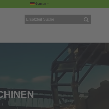
German
R
CHINEN