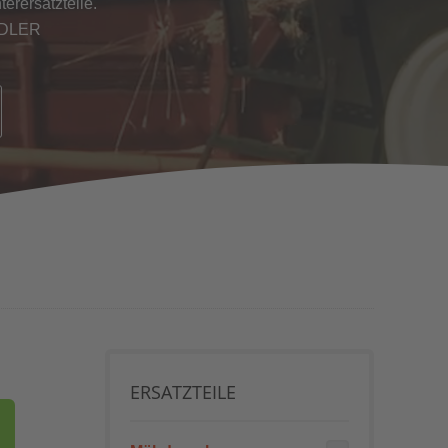
erersatzteile.
NDLER
ERSATZTEILE