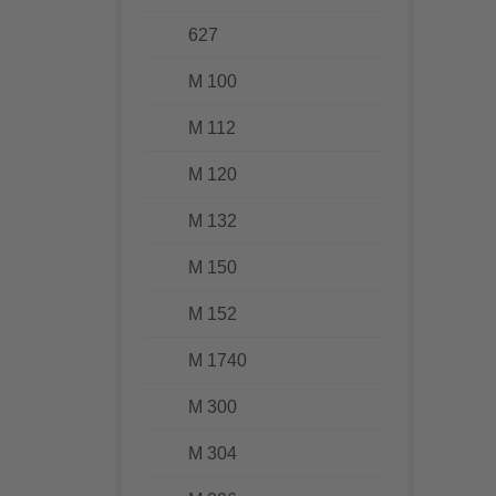
627
M 100
M 112
M 120
M 132
M 150
M 152
M 1740
M 300
M 304