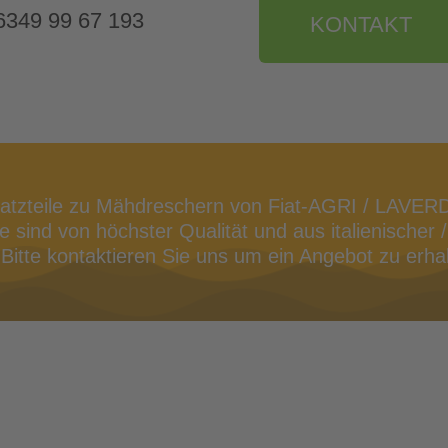
9 6349 99 67 193
KONTAKT
satzteile zu Mähdreschern von Fiat-AGRI / LAVER
 sind von höchster Qualität und aus italienischer /
Bitte kontaktieren Sie uns um ein Angebot zu erhal