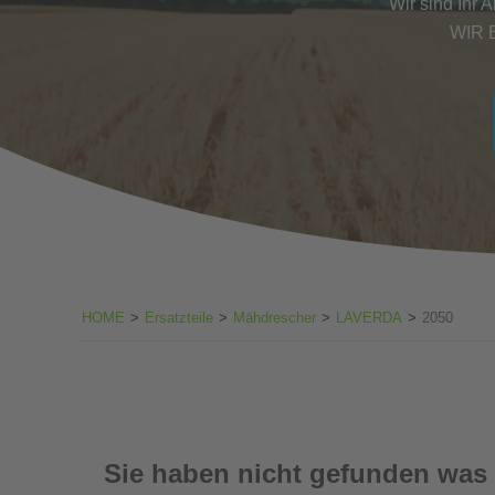
Wir sind Ihr 
WIR 
HOME
>
Ersatzteile
>
Mähdrescher
>
LAVERDA
>
2050
Sie haben nicht gefunden was