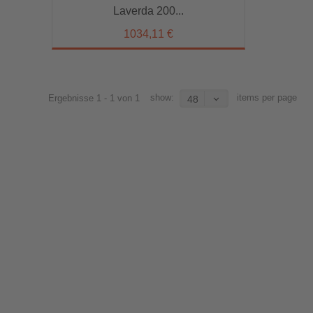
Laverda 200...
1034,11 €
show:
items per page
Ergebnisse 1 - 1 von 1
48