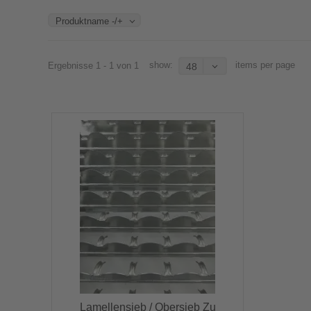
Produktname -/+
show:
items per page
Ergebnisse 1 - 1 von 1
48
Lamellensieb / Obersieb Zu
Laverda 200...
1034,11 €
Lamellensieb / Obersieb Zu