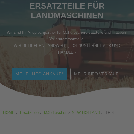
ERSATZTEILE FÜR
Zubehör Weinbau
LANDMASCHINEN
Wir sind Ihr Ansprechpartner für Mähdrescherersatzteile und Trauben-
Vollernterersatzteile.
WIR BELIEFERN LANDWIRTE, LOHNUNTERNEHMER UND
HÄNDLER
MEHR INFO ANKAUF*
MEHR INFO VERKAUF
HOME
>
Ersatzteile
>
Mähdrescher
>
NEW HOLLAND
>
TF 78