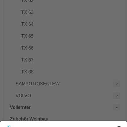
TX 62
TX 63
TX 64
TX 65
TX 66
TX 67
TX 68
SAMPO ROSENLEW
VOLVO
Vollernter
Zubehör Weinbau