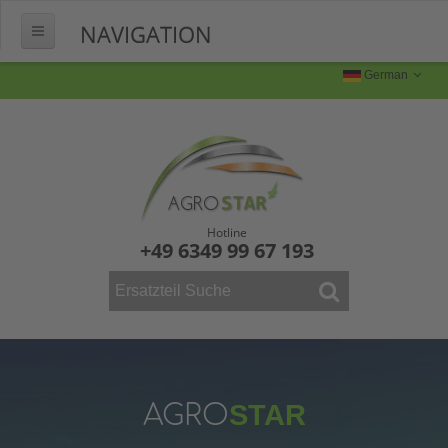
NAVIGATION
HOME
German
ÜBER UNS
FERTIGUNG
Produktion
Produktbilder
Hotline
+49 6349 99 67 193
FAQ
KONTAKT
WEINBAU
ERSATZTEILE
Mähdrescher
AGRO
STAR
Vollernter