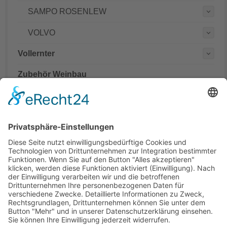
SAMPO ROSENLEW
VOLVO
Vollernter
Zubehör Weinbau
Mähdrescher Ersatzteile teilweise mit originalen
Teilenummern
Hinweis:
Es handelt sich um Teile in Erstausrüsterqualität nicht aber
um Originalteile. Die originalen Teilenummern OEM und
Markennamen dienen lediglich der leichteren Zuordnung der
Mähdrescher Ersatzteile.