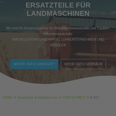
ERSATZTEILE FÜR
Zubehör Weinbau
LANDMASCHINEN
Wir sind Ihr Ansprechpartner für Mähdrescherersatzteile und Trauben-
Vollernterersatzteile.
WIR BELIEFERN LANDWIRTE, LOHNUNTERNEHMER UND
HÄNDLER
MEHR INFO ANKAUF*
MEHR INFO VERKAUF
HOME
>
Ersatzteile
>
Mähdrescher
>
FORTSCHRITT
>
E 517