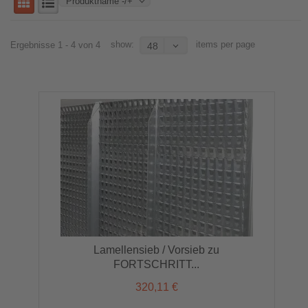
Produktname -/+
show:
items per page
Ergebnisse 1 - 4 von 4
48
Lamellensieb / Vorsieb zu
FORTSCHRITT...
320,11 €