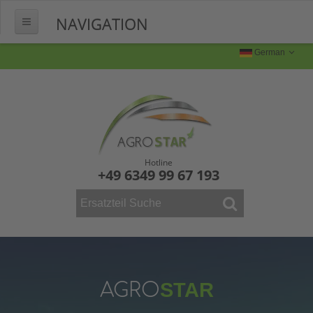
NAVIGATION
HOME
German
ÜBER UNS
FERTIGUNG
Produktion
Produktbilder
Hotline
+49 6349 99 67 193
FAQ
KONTAKT
WEINBAU
ERSATZTEILE
Mähdrescher
AGRO
STAR
Vollernter