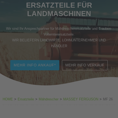
ERSATZTEILE FÜR
Zubehör Weinbau
LANDMASCHINEN
Wir sind Ihr Ansprechpartner für Mähdrescherersatzteile und Trauben-
Vollernterersatzteile.
WIR BELIEFERN LANDWIRTE, LOHNUNTERNEHMER UND
HÄNDLER
MEHR INFO ANKAUF*
MEHR INFO VERKAUF
HOME
>
Ersatzteile
>
Mähdrescher
>
MASSEY FERGUSON
>
MF 26