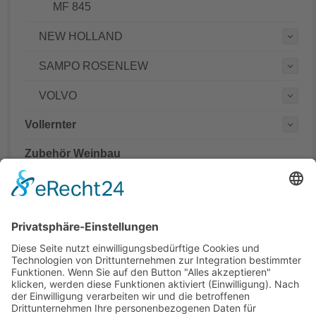
MF 845
NEW HOLLAND
SAMPO ROSENLEW
VOLVO
Vollernter
Zubehör Weinbau
Mähdrescher Ersatzteile teilweise mit originalen
Teilenummern
Hinweis:
Es handelt sich um Teile in Erstausrüsterqualität nicht aber
um Originalteile. Die originalen Teilenummern OEM und
Markennamen dienen lediglich der leichteren Zuordnung der
Mähdrescher Ersatzteile.