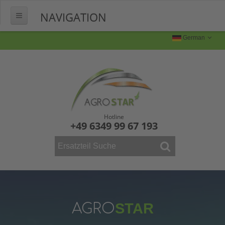
NAVIGATION
HOME
German
ÜBER UNS
FERTIGUNG
Produktion
Produktbilder
Hotline
+49 6349 99 67 193
FAQ
KONTAKT
WEINBAU
ERSATZTEILE
Mähdrescher
AGRO
STAR
Vollernter