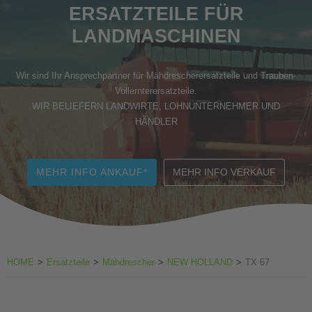
ERSATZTEILE FÜR
Zubehör Weinbau
LANDMASCHINEN
Wir sind Ihr Ansprechpartner für Mähdrescherersatzteile und Trauben-
Vollernterersatzteile.
WIR BELIEFERN LANDWIRTE, LOHNUNTERNEHMER UND
HÄNDLER
MEHR INFO ANKAUF*
MEHR INFO VERKAUF
HOME
>
Ersatzteile
>
Mähdrescher
>
NEW HOLLAND
>
TX 67