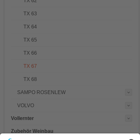
TX 62
TX 63
TX 64
TX 65
TX 66
TX 67
TX 68
SAMPO ROSENLEW
VOLVO
Vollernter
Zubehör Weinbau