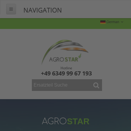
NAVIGATION
HOME
German
ÜBER UNS
FERTIGUNG
Produktion
Produktbilder
Hotline
+49 6349 99 67 193
FAQ
KONTAKT
WEINBAU
ERSATZTEILE
Mähdrescher
AGRO
STAR
Vollernter