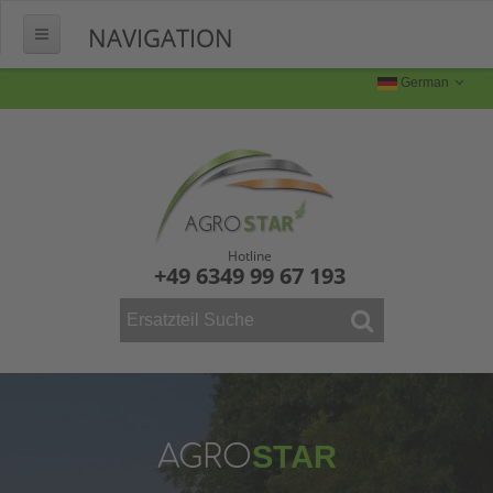
NAVIGATION
HOME
German
ÜBER UNS
FERTIGUNG
Produktion
Produktbilder
Hotline
+49 6349 99 67 193
FAQ
KONTAKT
WEINBAU
ERSATZTEILE
Mähdrescher
AGRO
STAR
Vollernter