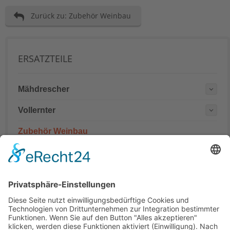
Zurück zu: Zubehör Weinbau
ERSATZTEILE
Mähdrescher
Vollernter
Zubehör Weinbau
Mähdrescher Ersatzteile teilweise mit originalen
Teilenummern
Hinweis:
Es handelt sich um Teile in Erstausrüsterqualität nicht aber
um Originalteile. Die originalen Teilenummern OEM und