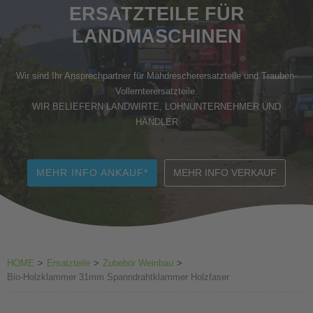
ERSATZTEILE FÜR
Zubehör Weinbau
LANDMASCHINEN
Wir sind Ihr Ansprechpartner für Mähdrescherersatzteile und Trauben-
Vollernterersatzteile.
WIR BELIEFERN LANDWIRTE, LOHNUNTERNEHMER UND
HÄNDLER
MEHR INFO ANKAUF*
MEHR INFO VERKAUF
HOME
>
Ersatzteile
>
Zubehör Weinbau
>
Bio-Holzklammer 31mm Spanndrahtklammer Holzfaser